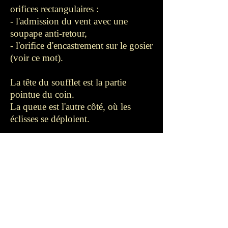
orifices rectangulaires :
- l'admission du vent avec une
soupape anti-retour,
- l'orifice d'encastrement sur le gosier
(voir ce mot).
La tête du soufflet est la partie
pointue du coin.
La queue est l'autre côté, où les
éclisses se déploient.
Des barres de renfort sont clouées
sur ces tables pour en maintenir la
planéité. Celle en queue du soufflet
est munie d'un trou où est accrochée
la corde de traction.
Quelquefois, les soufflets sont
munis de caches latéraux, cloués sur