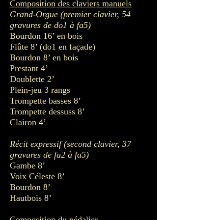
Composition des claviers manuels
Grand-Orgue (premier clavier, 54
gravures de do1 à fa5)
Bourdon 16’ en bois
Flûte 8’ (do1 en façade)
Bourdon 8’ en bois
Prestant 4’
Doublette 2’
Plein-jeu 3 rangs
Trompette basses 8’
Trompette dessuss 8’
Clairon 4’
Récit expressif (second clavier, 37
gravures de fa2 à fa5)
Gambe 8’
Voix Céleste 8’
Bourdon 8’
Hautbois 8’
Composition du pédalier