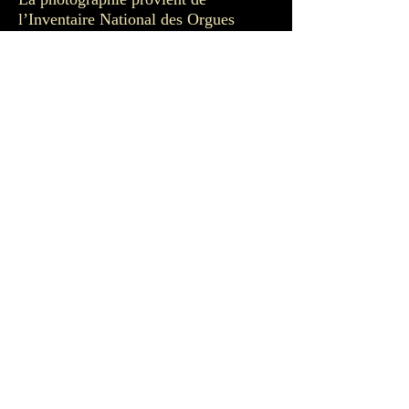
l’Inventaire National des Orgues
A qui s'adresser
Mairie
04.95.61.90.17