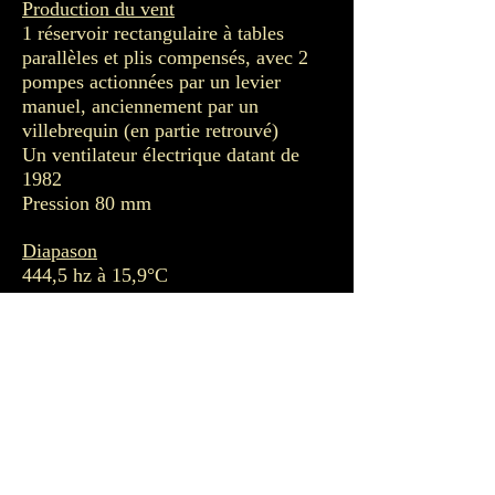
Production du vent
1 réservoir rectangulaire à tables
parallèles et plis compensés, avec 2
pompes actionnées par un levier
manuel, anciennement par un
villebrequin (en partie retrouvé)
Un ventilateur électrique datant de
1982
Pression 80 mm
Diapason
444,5 hz à 15,9°C
Tempérament
Egal
Commentaires
Sommier manuel à ressorts
Sommier de pédale : il semble qu’il y
ait eu des modifications. On y observe
des trous sans tuyaux, des trous