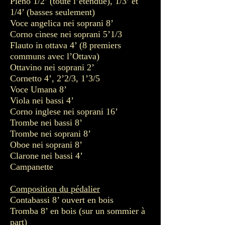
Pieno 1/2’ (toute l’étendue), 1/3’ et
1/4’ (basses seulement)
Voce angelica nei soprani 8’
Corn
o cinese nei soprani 5’1/3
Flauto in ottava 4’ (8 premiers
communs avec l’Ottava)
Ottavino nei soprani 2’
Cornetto 4’, 2’2/3, 1’3/5
Voce Umana 8’
Viola nei bassi 4’
Corno inglese nei soprani 16’
Trombe nei bassi 8’
Trombe nei soprani 8’
Oboe nei soprani 8’
Clarone nei bassi 4’
Campanette
Composition du pédalier
Contabassi 8’ ouvert en bois
Tromba 8’ en bois (sur un sommier à
part)