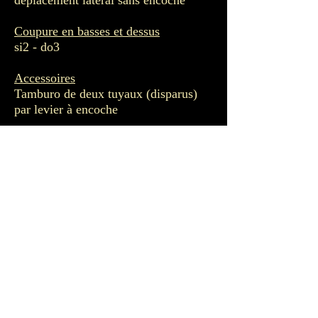
déplacement latéral sans encoche
Coupure en basses et dessus
si2 - do3
Accessoires
Tamburo de deux tuyaux (disparus)
par levier à encoche
Production du vent
Un seul réservoir cunéiforme
Un ventilateur électrique
Diapason
425 hz
Tempérament
Commentaires
La restauration de 1984 n’a
reconstitué que le jeu de Principale