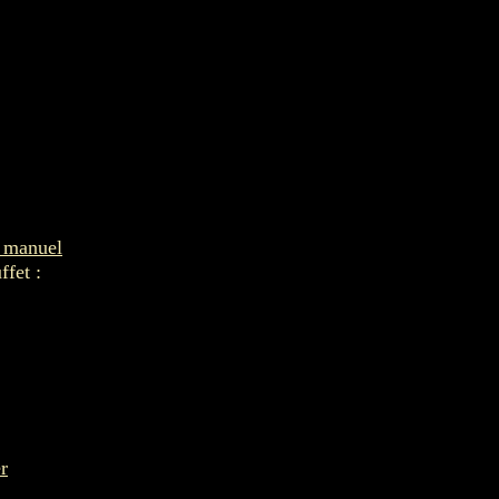
r manuel
ffet :
r